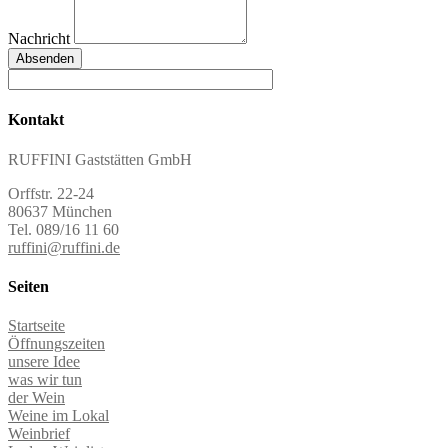
Nachricht
Absenden
Kontakt
RUFFINI Gaststätten GmbH
Orffstr. 22-24
80637 München
Tel. 089/16 11 60
ruffini@ruffini.de
Seiten
Startseite
Öffnungszeiten
unsere Idee
was wir tun
der Wein
Weine im Lokal
Weinbrief