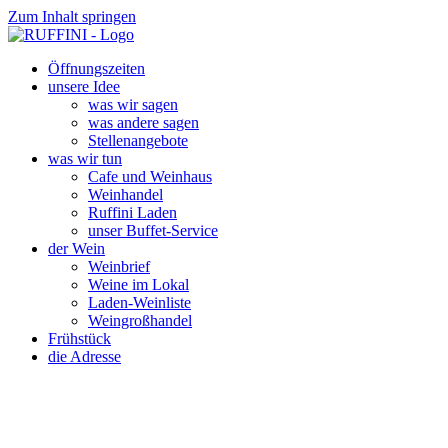
Zum Inhalt springen
Öffnungszeiten
unsere Idee
was wir sagen
was andere sagen
Stellenangebote
was wir tun
Cafe und Weinhaus
Weinhandel
Ruffini Laden
unser Buffet-Service
der Wein
Weinbrief
Weine im Lokal
Laden-Weinliste
Weingroßhandel
Frühstück
die Adresse